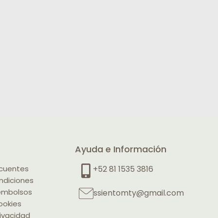
Ayuda e Información
ecuentes
+52 81 1535 3816
ndiciones
eembolsos
ssientomty@gmail.com
ookies
rivacidad