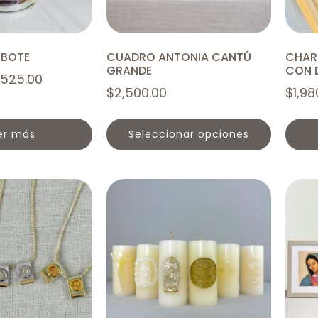
 BOTE
CUADRO ANTONIA CANTÚ
CHAR
GRANDE
CON 
525.00
$
2,500.00
$
1,98
eer más
seleccionar opciones