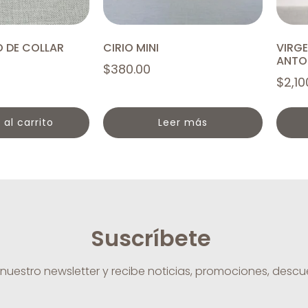
O DE COLLAR
CIRIO MINI
VIRG
ANTO
$
380.00
$
2,10
r al carrito
leer más
Suscríbete
 nuestro newsletter y recibe noticias, promociones, desc