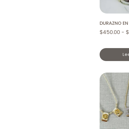
DURAZNO EN
$
450.00
-
$
l