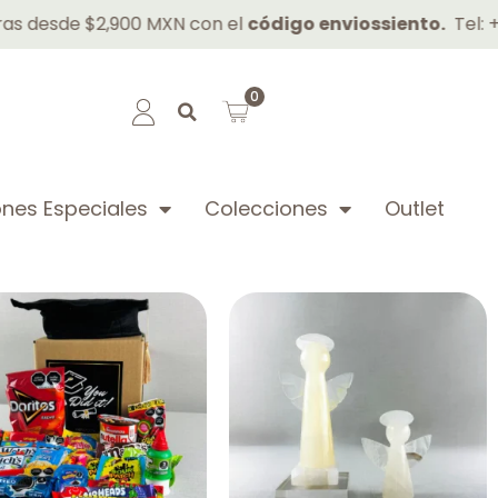
sde $2,900 MXN con el
código enviossiento.
Tel: +52 81
0
nes Especiales
Colecciones
Outlet