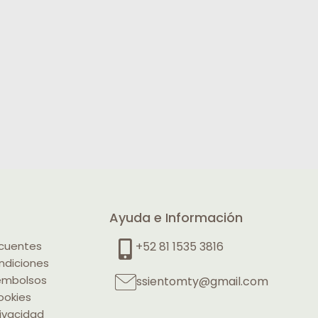
Ayuda e Información
ecuentes
+52 81 1535 3816
ndiciones
eembolsos
ssientomty@gmail.com
ookies
rivacidad