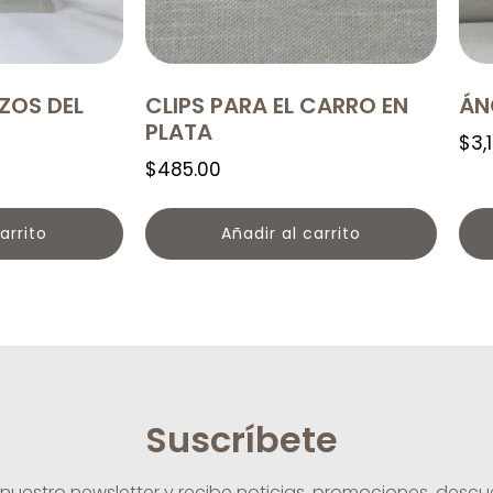
ZOS DEL
CLIPS PARA EL CARRO EN
ÁN
PLATA
$
3,
$
485.00
arrito
Añadir al carrito
Suscríbete
 nuestro newsletter y recibe noticias, promociones, desc