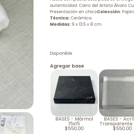
autenticidad. Carro del Artista Álvaro C
Presentación en chico
Colección
: Papir
Técnica:
Cerámica
Medidas:
9 x 13.5 x 8 cm.
Disponible
Agregar base
BASES - Mármol
BASES - Acrí
15x15
Transparente 
$
550.00
$
550.00