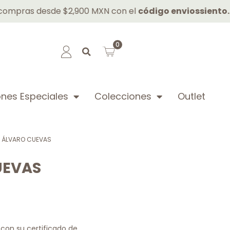
desde $2,900 MXN con el
código enviossiento.
Tel: +5
0
nes Especiales
Colecciones
Outlet
, ÁLVARO CUEVAS
UEVAS
con su certificado de