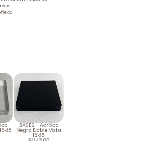
uevas.
oflexia
lico
BASES - Acrílico
15x15
Negra Doble Vista
15x15
$
1,145.00