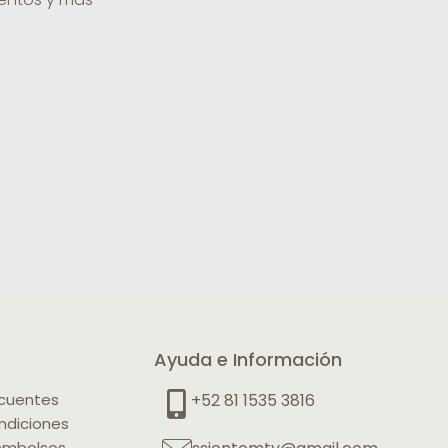
Ayuda e Información
ecuentes
+52 81 1535 3816
ndiciones
eembolsos