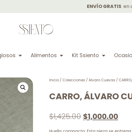
ENVÍO GRATIS
en compras 
igiosos
Alimentos
Kit Ssiento
Ocasio
Inicio
/
Colecciones
/
Alvaro Cuevas
/ CARRO
CARRO, ÁLVARO C
$
1,425.00
$
1,000.00
Huella compacta. Esta pieza se entrega 